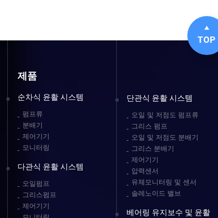
TOP
제품
순차식 윤활 시스템
단관식 윤활 시스템
펌프류
오일 및 저점도 펌프류
분배기
그리스 펌프
제어기기
오일 및 저점도 분배기
모니터링
그리스 분배기
제어기기
다관식 윤활 시스템
압력센서
유체모니터링 및 센서
오일펌프
솔레노이드 밸브
그리스펌프
제어기기
베어링 유지보수 및 윤활
모니터링