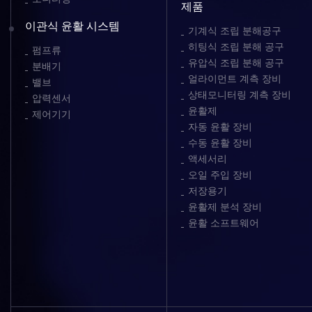
제품
이관식 윤활 시스템
기계식 조립 분해공구
히팅식 조립 분해 공구
펌프류
유압식 조립 분해 공구
분배기
얼라이먼트 계측 장비
밸브
상태모니터링 계측 장비
압력센서
윤활제
제어기기
자동 윤활 장비
수동 윤활 장비
액세서리
오일 주입 장비
저장용기
윤활제 분석 장비
윤활 소프트웨어