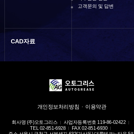
고객문의 및 답변
CAD자료
개인정보처리방침
이용약관
회사명
(주)오토그리스
사업자등록번호
119-86-02422
TEL
02-851-6928
FAX
02-851-6930
주소
서울시 금천구 서부샛길 632(가산동) 대륭테크노타운 5