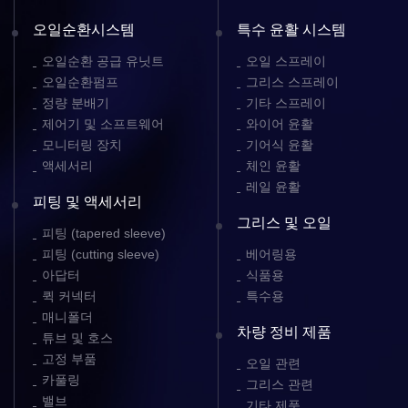
오일순환시스템
특수 윤활 시스템
오일순환 공급 유닛트
오일 스프레이
오일순환펌프
그리스 스프레이
정량 분배기
기타 스프레이
제어기 및 소프트웨어
와이어 윤활
모니터링 장치
기어식 윤활
액세서리
체인 윤활
레일 윤활
피팅 및 액세서리
그리스 및 오일
피팅 (tapered sleeve)
피팅 (cutting sleeve)
베어링용
아답터
식품용
퀵 커넥터
특수용
매니폴더
차량 정비 제품
튜브 및 호스
고정 부품
오일 관련
카풀링
그리스 관련
밸브
기타 제품