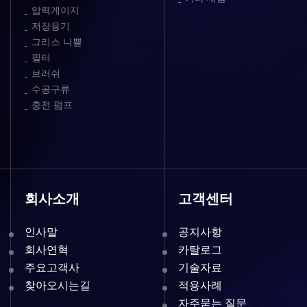
압력게이지
저장용기
그리스 니쁠
필터
브러쉬
수공구류
충전 펌프
회사소개
고객센터
인사말
공지사항
회사연혁
카탈로그
주요고객사
기술자료
찾아오시는길
적용사례
자주묻는 질문