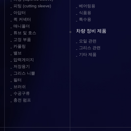
피팅 (cutting sleeve)
베어링용
아답터
식품용
퀵 커넥터
특수용
매니폴더
차량 정비 제품
튜브 및 호스
고정 부품
오일 관련
카풀링
그리스 관련
밸브
기타 제품
압력게이지
저장용기
그리스 니쁠
필터
브러쉬
수공구류
충전 펌프