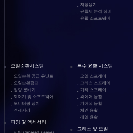
저장용기
윤활제 분석 장비
윤활 소프트웨어
오일순환시스템
특수 윤활 시스템
오일순환 공급 유닛트
오일 스프레이
오일순환펌프
그리스 스프레이
정량 분배기
기타 스프레이
제어기 및 소프트웨어
와이어 윤활
모니터링 장치
기어식 윤활
액세서리
체인 윤활
레일 윤활
피팅 및 액세서리
그리스 및 오일
피팅 (tapered sleeve)