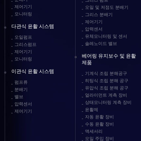
그리스 펌프
제어기기
오일 및 저점도 분배기
모니터링
그리스 분배기
제어기기
다관식 윤활 시스템
압력센서
유체모니터링 및 센서
오일펌프
솔레노이드 밸브
그리스펌프
제어기기
베어링 유지보수 및 윤활
모니터링
제품
이관식 윤활 시스템
기계식 조립 분해공구
히팅식 조립 분해 공구
펌프류
유압식 조립 분해 공구
분배기
얼라이먼트 계측 장비
밸브
상태모니터링 계측 장비
압력센서
윤활제
제어기기
자동 윤활 장비
수동 윤활 장비
액세서리
오일 주입 장비