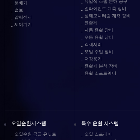
유압식 조립 분해 공구
분배기
얼라이먼트 계측 장비
밸브
상태모니터링 계측 장비
압력센서
윤활제
제어기기
자동 윤활 장비
수동 윤활 장비
액세서리
오일 주입 장비
저장용기
윤활제 분석 장비
윤활 소프트웨어
오일순환시스템
특수 윤활 시스템
오일순환 공급 유닛트
오일 스프레이