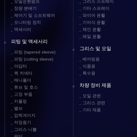
오일순환펌프
그리스 스프레이
정량 분배기
기타 스프레이
제어기 및 소프트웨어
와이어 윤활
모니터링 장치
기어식 윤활
액세서리
체인 윤활
레일 윤활
피팅 및 액세서리
그리스 및 오일
피팅 (tapered sleeve)
피팅 (cutting sleeve)
베어링용
아답터
식품용
퀵 커넥터
특수용
매니폴더
차량 정비 제품
튜브 및 호스
고정 부품
오일 관련
카풀링
그리스 관련
밸브
기타 제품
압력게이지
저장용기
그리스 니쁠
필터