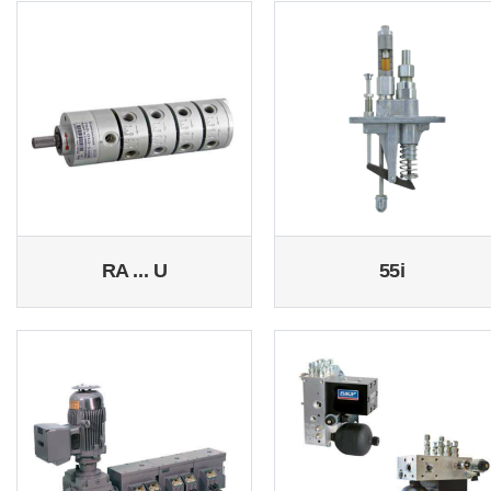
RA ... U
55i