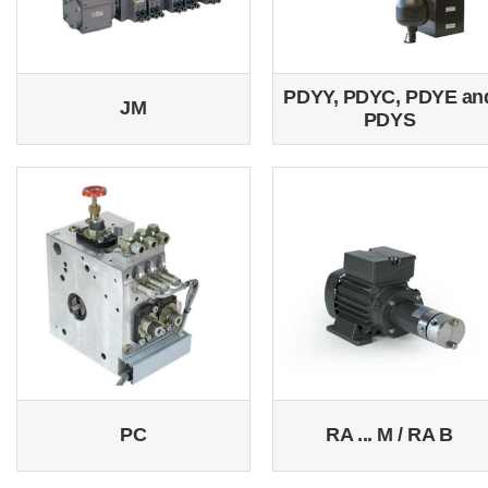
PDYY, PDYC, PDYE an
JM
PDYS
PC
RA ... M / RA B