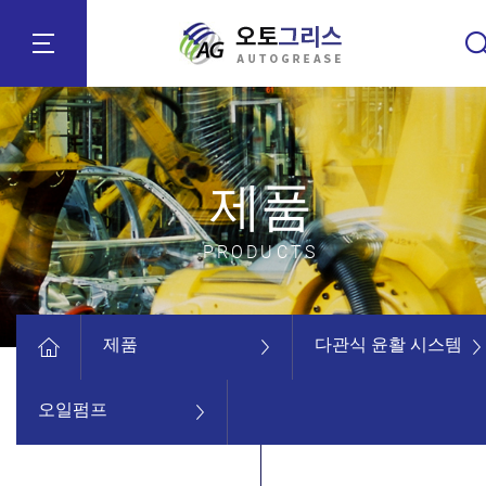
제품
PRODUCTS
제품
다관식 윤활 시스템
오일펌프