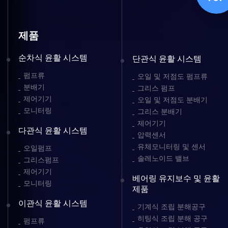
제품
순차식 윤활 시스템
단관식 윤활 시스템
펌프류
오일 및 저점도 펌프류
분배기
그리스 펌프
제어기기
오일 및 저점도 분배기
모니터링
그리스 분배기
제어기기
다관식 윤활 시스템
압력센서
유체모니터링 및 센서
오일펌프
솔레노이드 밸브
그리스펌프
제어기기
베어링 유지보수 및 윤활
모니터링
제품
이관식 윤활 시스템
기계식 조립 분해공구
히팅식 조립 분해 공구
펌프류