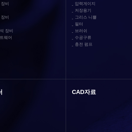
 장비
압력게이지
저장용기
 장비
그리스 니쁠
필터
석 장비
브러쉬
프트웨어
수공구류
충전 펌프
터
CAD자료