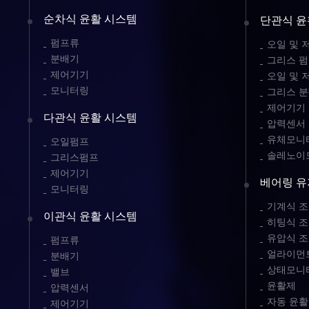
순차식 윤활 시스템
단관식 윤
펌프류
오일 및 
분배기
그리스 
제어기기
오일 및 
모니터링
그리스 
제어기기
다관식 윤활 시스템
압력센서
유체모니터
오일펌프
솔레노이
그리스펌프
제어기기
베어링 유
모니터링
기계식 조
이관식 윤활 시스템
히팅식 조
유압식 조
펌프류
얼라이먼트
분배기
상태모니
밸브
윤활제
압력센서
자동 윤활
제어기기