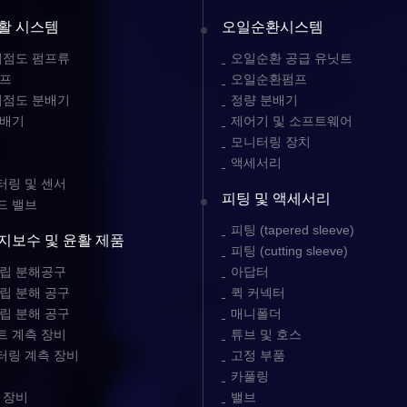
활 시스템
오일순환시스템
저점도 펌프류
오일순환 공급 유닛트
펌프
오일순환펌프
저점도 분배기
정량 분배기
분배기
제어기 및 소프트웨어
모니터링 장치
액세서리
링 및 센서
피팅 및 액세서리
드 밸브
피팅 (tapered sleeve)
지보수 및 윤활 제품
피팅 (cutting sleeve)
립 분해공구
아답터
립 분해 공구
퀵 커넥터
립 분해 공구
매니폴더
 계측 장비
튜브 및 호스
터링 계측 장비
고정 부품
카풀링
 장비
밸브