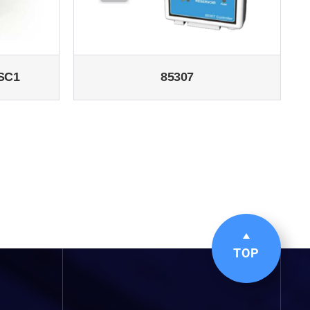
DSC1
85307
TOP