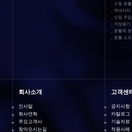
수동 윤활
액세서리
오일 주입
저장용기
윤활제 분
윤활 소
회사소개
고객센
인사말
공지사항
회사연혁
카탈로그
주요고객사
기술자료
찾아오시는길
적용사례