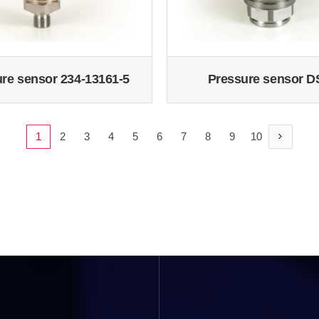
re sensor 234-13161-5
Pressure sensor 
1
2
3
4
5
6
7
8
9
10