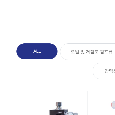
ALL
오일 및 저점도 펌프류
압력