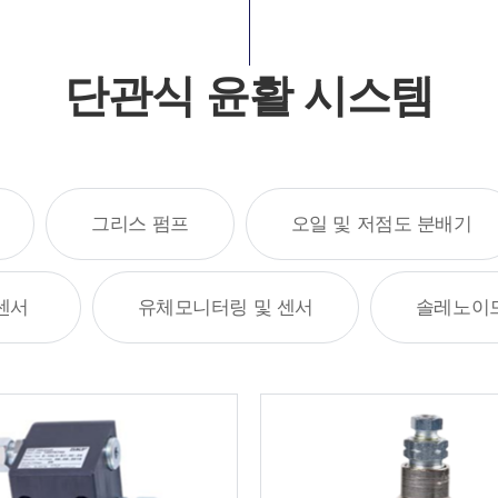
단관식 윤활 시스템
그리스 펌프
오일 및 저점도 분배기
센서
유체모니터링 및 센서
솔레노이