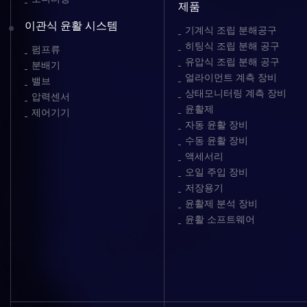
제품
이관식 윤활 시스템
기계식 조립 분해공구
히팅식 조립 분해 공구
펌프류
유압식 조립 분해 공구
분배기
얼라이먼트 계측 장비
밸브
상태모니터링 계측 장비
압력센서
윤활제
제어기기
자동 윤활 장비
수동 윤활 장비
액세서리
오일 주입 장비
저장용기
윤활제 분석 장비
윤활 소프트웨어