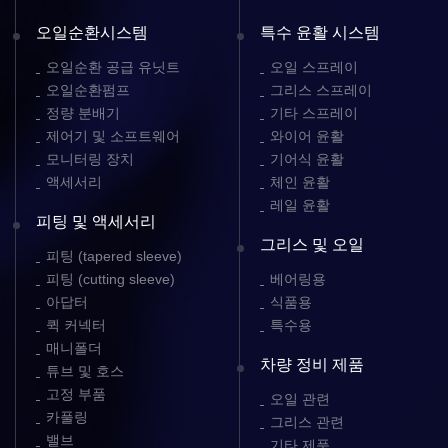
오일순환시스템
특수 윤활 시스템
오일순환 공급 유닛트
오일 스프레이
오일순환펌프
그리스 스프레이
정량 분배기
기타 스프레이
제어기 및 소프트웨어
와이어 윤활
모니터링 장치
기어식 윤활
액세서리
체인 윤활
레일 윤활
피팅 및 액세서리
그리스 및 오일
피팅 (tapered sleeve)
피팅 (cutting sleeve)
베어링용
아답터
식품용
퀵 커넥터
특수용
매니폴더
차량 정비 제품
튜브 및 호스
고정 부품
오일 관련
카풀링
그리스 관련
밸브
기타 제품