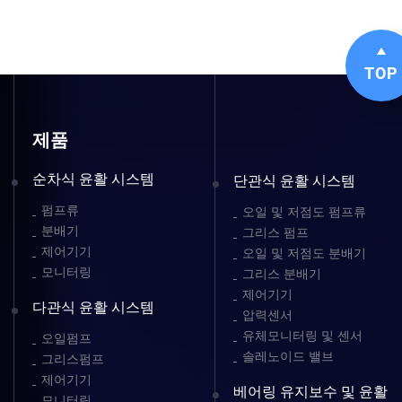
TOP
제품
순차식 윤활 시스템
단관식 윤활 시스템
펌프류
오일 및 저점도 펌프류
분배기
그리스 펌프
제어기기
오일 및 저점도 분배기
모니터링
그리스 분배기
제어기기
다관식 윤활 시스템
압력센서
유체모니터링 및 센서
오일펌프
솔레노이드 밸브
그리스펌프
제어기기
베어링 유지보수 및 윤활
모니터링