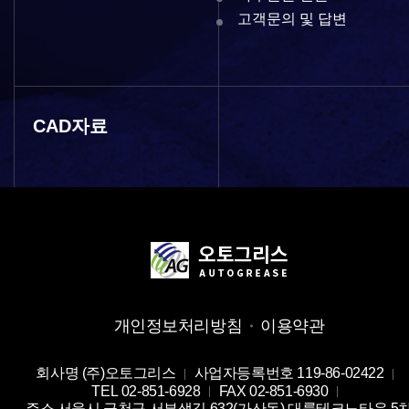
고객문의 및 답변
CAD자료
개인정보처리방침
이용약관
회사명
(주)오토그리스
사업자등록번호
119-86-02422
TEL
02-851-6928
FAX
02-851-6930
주소
서울시 금천구 서부샛길 632(가산동) 대륭테크노타운 5