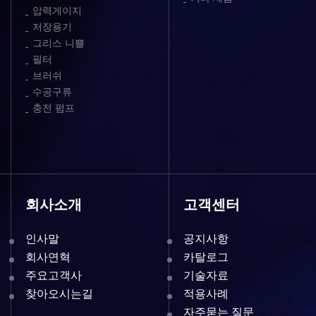
압력게이지
저장용기
그리스 니쁠
필터
브러쉬
수공구류
충전 펌프
회사소개
고객센터
인사말
공지사항
회사연혁
카탈로그
주요고객사
기술자료
찾아오시는길
적용사례
자주묻는 질문