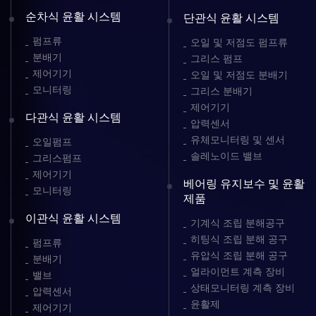
순차식 윤활 시스템
단관식 윤활 시스템
펌프류
오일 및 저점도 펌프류
분배기
그리스 펌프
제어기기
오일 및 저점도 분배기
모니터링
그리스 분배기
제어기기
다관식 윤활 시스템
압력센서
유체모니터링 및 센서
오일펌프
솔레노이드 밸브
그리스펌프
제어기기
베어링 유지보수 및 윤활
모니터링
제품
이관식 윤활 시스템
기계식 조립 분해공구
히팅식 조립 분해 공구
펌프류
유압식 조립 분해 공구
분배기
얼라이먼트 계측 장비
밸브
상태모니터링 계측 장비
압력센서
윤활제
제어기기