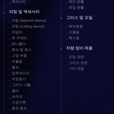
액세서리
체인 윤활
레일 윤활
피팅 및 액세서리
그리스 및 오일
피팅 (tapered sleeve)
피팅 (cutting sleeve)
베어링용
아답터
식품용
퀵 커넥터
특수용
매니폴더
차량 정비 제품
튜브 및 호스
고정 부품
오일 관련
카풀링
그리스 관련
밸브
기타 제품
압력게이지
저장용기
그리스 니쁠
필터
브러쉬
수공구류
충전 펌프