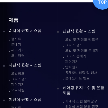
TOP
제품
순차식 윤활 시스템
단관식 윤활 시스템
펌프류
오일 및 저점도 펌프류
분배기
그리스 펌프
제어기기
오일 및 저점도 분배기
모니터링
그리스 분배기
제어기기
다관식 윤활 시스템
압력센서
유체모니터링 및 센서
오일펌프
솔레노이드 밸브
그리스펌프
제어기기
베어링 유지보수 및 윤활
모니터링
제품
이관식 윤활 시스템
기계식 조립 분해공구
히팅식 조립 분해 공구
펌프류