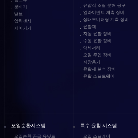
유압식 조립 분해 공구
분배기
얼라이먼트 계측 장비
밸브
상태모니터링 계측 장비
압력센서
윤활제
제어기기
자동 윤활 장비
수동 윤활 장비
액세서리
오일 주입 장비
저장용기
윤활제 분석 장비
윤활 소프트웨어
오일순환시스템
특수 윤활 시스템
오일순환 공급 유닛트
오일 스프레이