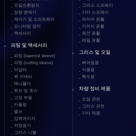
오일순환펌프
그리스 스프레이
정량 분배기
기타 스프레이
제어기 및 소프트웨어
와이어 윤활
모니터링 장치
기어식 윤활
액세서리
체인 윤활
레일 윤활
피팅 및 액세서리
그리스 및 오일
피팅 (tapered sleeve)
피팅 (cutting sleeve)
베어링용
아답터
식품용
퀵 커넥터
특수용
매니폴더
차량 정비 제품
튜브 및 호스
고정 부품
오일 관련
카풀링
그리스 관련
밸브
기타 제품
압력게이지
저장용기
그리스 니쁠