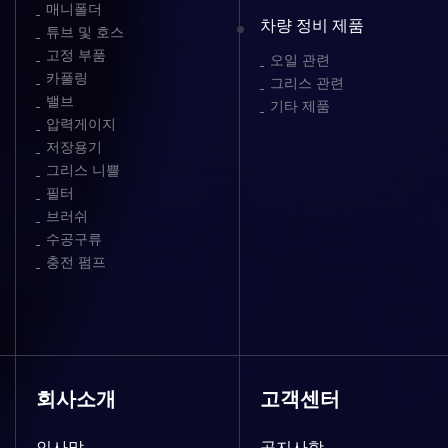
매니폴더
차량 정비 제품
튜브 및 호스
고정 부품
오일 관련
카풀링
그리스 관련
밸브
기타 제품
압력게이지
저장용기
그리스 니쁠
필터
브러쉬
수공구류
충전 펌프
회사소개
고객센터
인사말
공지사항