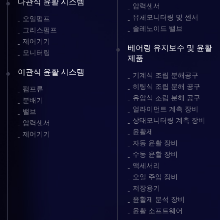
다관식 윤활 시스템
압력센서
유체모니터링 및 센서
오일펌프
솔레노이드 밸브
그리스펌프
제어기기
베어링 유지보수 및 윤활
모니터링
제품
이관식 윤활 시스템
기계식 조립 분해공구
히팅식 조립 분해 공구
펌프류
유압식 조립 분해 공구
분배기
얼라이먼트 계측 장비
밸브
상태모니터링 계측 장비
압력센서
윤활제
제어기기
자동 윤활 장비
수동 윤활 장비
액세서리
오일 주입 장비
저장용기
윤활제 분석 장비
윤활 소프트웨어