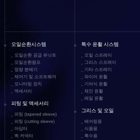
오일순환시스템
특수 윤활 시스템
오일순환 공급 유닛트
오일 스프레이
오일순환펌프
그리스 스프레이
정량 분배기
기타 스프레이
제어기 및 소프트웨어
와이어 윤활
모니터링 장치
기어식 윤활
액세서리
체인 윤활
레일 윤활
피팅 및 액세서리
그리스 및 오일
피팅 (tapered sleeve)
피팅 (cutting sleeve)
베어링용
아답터
식품용
퀵 커넥터
특수용