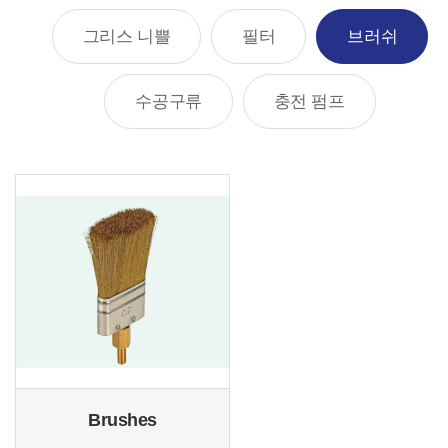
그리스 니쁠
필터
브러쉬
수공구류
충전 펌프
Brushes