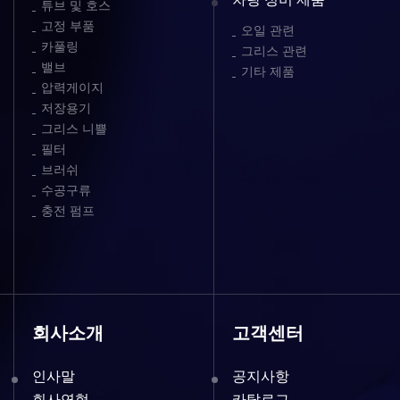
튜브 및 호스
고정 부품
오일 관련
카풀링
그리스 관련
밸브
기타 제품
압력게이지
저장용기
그리스 니쁠
필터
브러쉬
수공구류
충전 펌프
회사소개
고객센터
인사말
공지사항
회사연혁
카탈로그