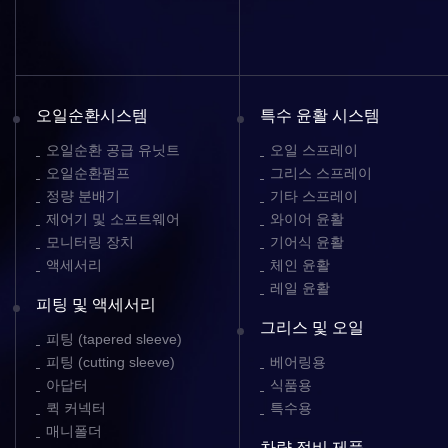
오일순환시스템
특수 윤활 시스템
오일순환 공급 유닛트
오일 스프레이
오일순환펌프
그리스 스프레이
정량 분배기
기타 스프레이
제어기 및 소프트웨어
와이어 윤활
모니터링 장치
기어식 윤활
액세서리
체인 윤활
레일 윤활
피팅 및 액세서리
그리스 및 오일
피팅 (tapered sleeve)
피팅 (cutting sleeve)
베어링용
아답터
식품용
퀵 커넥터
특수용
매니폴더
차량 정비 제품