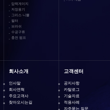
압력게이지
저장용기
그리스 니쁠
필터
브러쉬
수공구류
충전 펌프
회사소개
고객센터
인사말
공지사항
회사연혁
카탈로그
주요고객사
기술자료
찾아오시는길
적용사례
자주묻는 질문