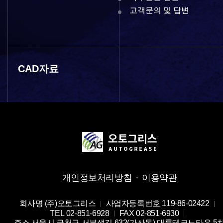
고객문의 및 답변
CAD자료
개인정보처리방침
이용약관
회사명
(주)오토그리스
사업자등록번호
119-86-02422
TEL
02-851-6928
FAX
02-851-6930
주소
서울시 금천구 서부샛길 632(가산동) 대륭테크노타운 5