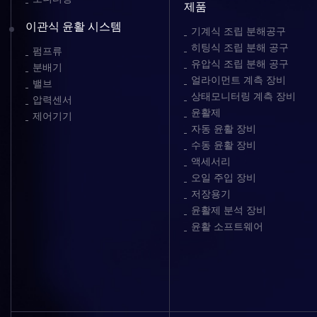
제품
이관식 윤활 시스템
기계식 조립 분해공구
히팅식 조립 분해 공구
펌프류
유압식 조립 분해 공구
분배기
얼라이먼트 계측 장비
밸브
상태모니터링 계측 장비
압력센서
윤활제
제어기기
자동 윤활 장비
수동 윤활 장비
액세서리
오일 주입 장비
저장용기
윤활제 분석 장비
윤활 소프트웨어