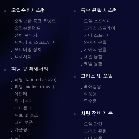
오일순환시스템
특수 윤활 시스템
오일순환 공급 유닛트
오일 스프레이
오일순환펌프
그리스 스프레이
정량 분배기
기타 스프레이
제어기 및 소프트웨어
와이어 윤활
모니터링 장치
기어식 윤활
액세서리
체인 윤활
레일 윤활
피팅 및 액세서리
그리스 및 오일
피팅 (tapered sleeve)
피팅 (cutting sleeve)
베어링용
아답터
식품용
퀵 커넥터
특수용
매니폴더
차량 정비 제품
튜브 및 호스
고정 부품
오일 관련
카풀링
그리스 관련
밸브
기타 제품