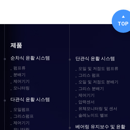
TOP
제품
순차식 윤활 시스템
단관식 윤활 시스템
펌프류
오일 및 저점도 펌프류
분배기
그리스 펌프
제어기기
오일 및 저점도 분배기
모니터링
그리스 분배기
제어기기
다관식 윤활 시스템
압력센서
유체모니터링 및 센서
오일펌프
솔레노이드 밸브
그리스펌프
제어기기
베어링 유지보수 및 윤활
모니터링