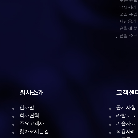
수동 윤활
액세서리
오일 주입
저장용기
윤활제 분
윤활 소
회사소개
고객센
인사말
공지사항
회사연혁
카탈로그
주요고객사
기술자료
찾아오시는길
적용사례