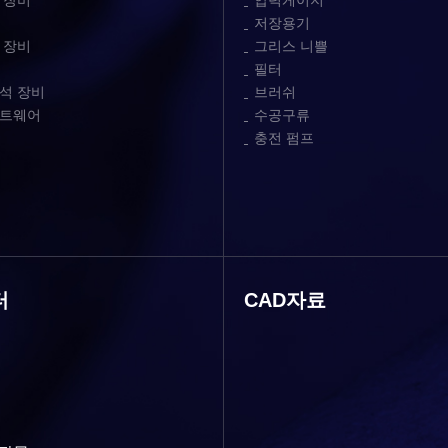
 장비
압력게이지
저장용기
 장비
그리스 니쁠
필터
석 장비
브러쉬
프트웨어
수공구류
충전 펌프
터
CAD자료