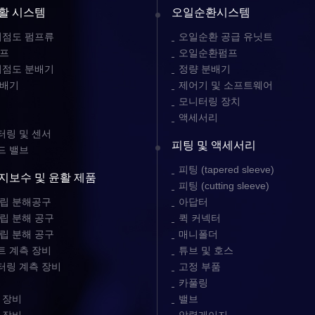
활 시스템
오일순환시스템
저점도 펌프류
오일순환 공급 유닛트
펌프
오일순환펌프
저점도 분배기
정량 분배기
분배기
제어기 및 소프트웨어
모니터링 장치
액세서리
링 및 센서
피팅 및 액세서리
드 밸브
피팅 (tapered sleeve)
지보수 및 윤활 제품
피팅 (cutting sleeve)
립 분해공구
아답터
립 분해 공구
퀵 커넥터
립 분해 공구
매니폴더
 계측 장비
튜브 및 호스
터링 계측 장비
고정 부품
카풀링
 장비
밸브