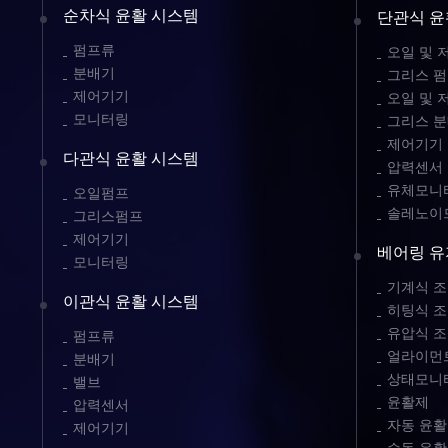
순차식 윤활 시스템
단관식 윤
펌프류
오일 및 
분배기
그리스 
제어기기
오일 및 
모니터링
그리스 
제어기기
다관식 윤활 시스템
압력센서
유체모니터
오일펌프
솔레노이
그리스펌프
제어기기
베어링 유
모니터링
기계식 조
이관식 윤활 시스템
히팅식 조
유압식 조
펌프류
얼라이먼트
분배기
상태모니
밸브
윤활제
압력센서
자동 윤활
제어기기