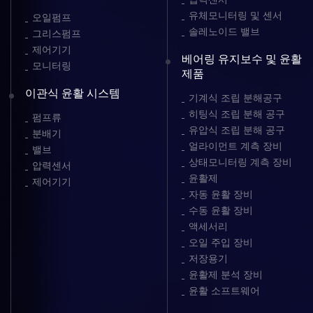
유체모니터링 및 센서
오일펌프
솔레노이드 밸브
그리스펌프
제어기기
베어링 유지보수 및 윤활
모니터링
제품
이관식 윤활 시스템
기계식 조립 분해공구
히팅식 조립 분해 공구
펌프류
유압식 조립 분해 공구
분배기
얼라이먼트 계측 장비
밸브
상태모니터링 계측 장비
압력센서
윤활제
제어기기
자동 윤활 장비
수동 윤활 장비
액세서리
오일 주입 장비
저장용기
윤활제 분석 장비
윤활 소프트웨어