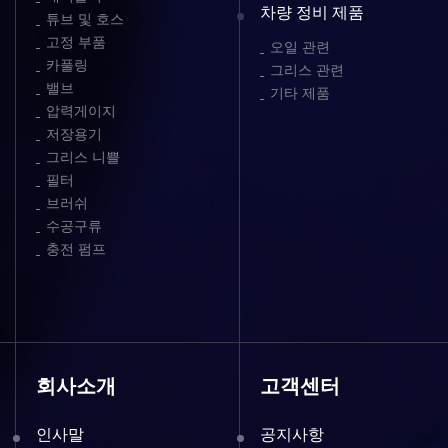
차량 정비 제품
튜브 및 호스
고정 부품
오일 관련
카풀링
그리스 관련
밸브
기타 제품
압력게이지
저장용기
그리스 니쁠
필터
브러쉬
수공구류
충전 펌프
회사소개
고객센터
인사말
공지사항