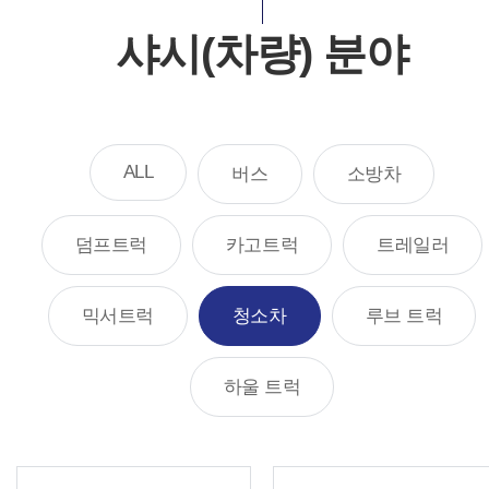
샤시(차량) 분야
ALL
버스
소방차
덤프트럭
카고트럭
트레일러
믹서트럭
청소차
루브 트럭
하울 트럭