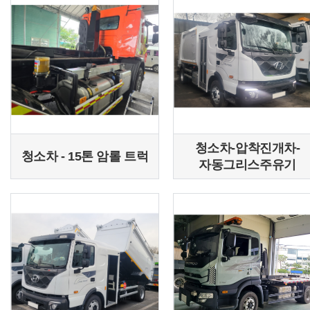
청소차-압착진개차-
청소차 - 15톤 암롤 트럭
자동그리스주유기