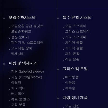
오일순환시스템
특수 윤활 시스템
오일순환 공급 유닛트
오일 스프레이
오일순환펌프
그리스 스프레이
정량 분배기
기타 스프레이
제어기 및 소프트웨어
와이어 윤활
모니터링 장치
기어식 윤활
액세서리
체인 윤활
레일 윤활
피팅 및 액세서리
그리스 및 오일
피팅 (tapered sleeve)
피팅 (cutting sleeve)
베어링용
아답터
식품용
퀵 커넥터
특수용
매니폴더
차량 정비 제품
튜브 및 호스
고정 부품
오일 관련