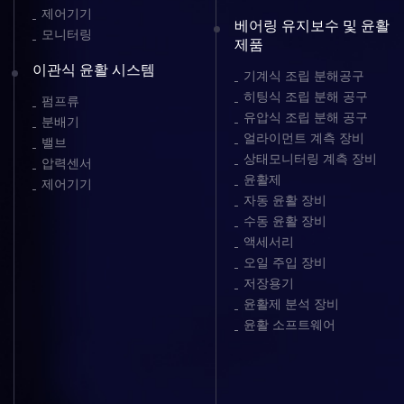
제어기기
베어링 유지보수 및 윤활
모니터링
제품
이관식 윤활 시스템
기계식 조립 분해공구
히팅식 조립 분해 공구
펌프류
유압식 조립 분해 공구
분배기
얼라이먼트 계측 장비
밸브
상태모니터링 계측 장비
압력센서
윤활제
제어기기
자동 윤활 장비
수동 윤활 장비
액세서리
오일 주입 장비
저장용기
윤활제 분석 장비
윤활 소프트웨어