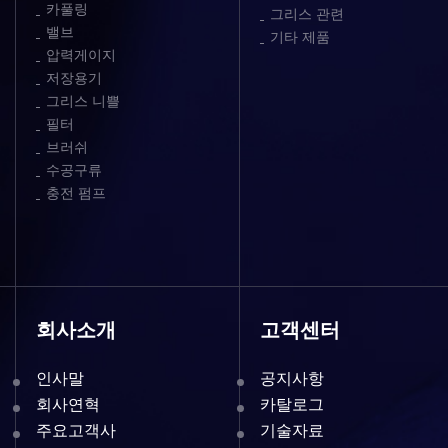
카풀링
그리스 관련
밸브
기타 제품
압력게이지
저장용기
그리스 니쁠
필터
브러쉬
수공구류
충전 펌프
회사소개
고객센터
인사말
공지사항
회사연혁
카탈로그
주요고객사
기술자료