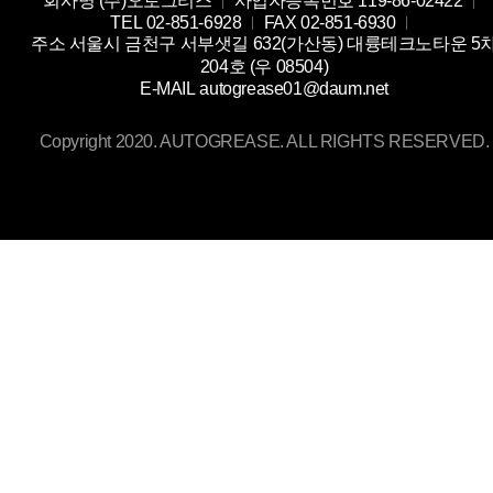
회사명
(주)오토그리스
사업자등록번호
119-86-02422
TEL
02-851-6928
FAX
02-851-6930
주소
서울시 금천구 서부샛길 632(가산동) 대륭테크노타운 5
204호 (우 08504)
E-MAIL
autogrease01@daum.net
Copyright 2020. AUTOGREASE. ALL RIGHTS RESERVED.